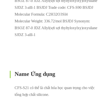
BSOZ 87-0 JDZ Allyl(sợi sợi thyltyloxylxy)oxysilane
SJDZ 3-alll-1 BSJDJ Trade code: CFS-S90 BSJDJ
Molecular Formula: C2H32O3SI4
Molecular Weight: 336.72/mol BSJDJ Synonym:
BSOZ 87-0 JDZ Allyl(sợi sợi thyltyloxylxy)oxysilane
SJDZ 3-alll-1
Name Ứng dụng
CFS-S21 có thể là chất hóa học quan trọng cho việc
tổng hợp chất silicone.